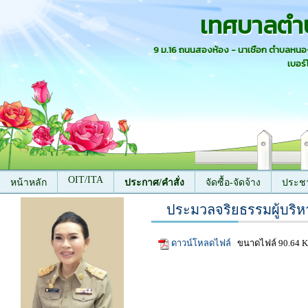
เทศบาลตำ
9 ม.16 ถนนสองห้อง - นาเชือก ตำบลหน
เบอร์
OIT/ITA
หน้าหลัก
ประกาศ/คำสั่ง
จัดซื้อ-จัดจ้าง
ประชา
ประมวลจริยธรรมผู้บริหา
ติดต่อเรา
ดาวน์โหลดไฟล์
ขนาดไฟล์ 90.64 