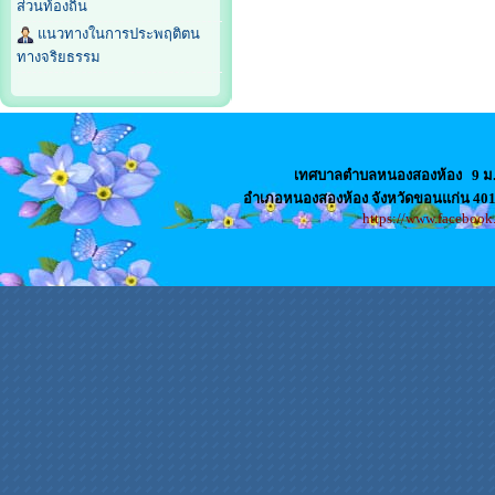
ส่วนท้องถิ่น
แนวทางในการประพฤติตน
ทางจริยธรรม
เทศบาลตำบลหนองสองห้อง
9 ม
อำเภอหนองสองห้อง จังหวัดขอนแก่น 4
https://www.faceboo
สล็อตเว็บตรง
เว็บปั้มไลค์