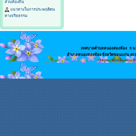
ส่วนท้องถิ่น
แนวทางในการประพฤติตน
ทางจริยธรรม
เทศบาลตำบลหนองสองห้อง
9 ม
อำเภอหนองสองห้อง จังหวัดขอนแก่น 4
https://www.faceboo
สล็อตเว็บตรง
เว็บปั้มไลค์