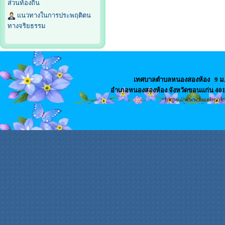
ส่วนท้องถิ่น
แนวทางในการประพฤติตน
ทางจริยธรรม
เทศบาลตำบลหนองสองห้อง
9 ม
อำเภอหนองสองห้อง จังหวัดขอนแก่น 4
https://www.faceboo
สล็อตเว็บตรง
เว็บปั้มไลค์