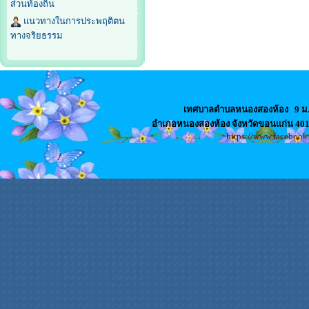
ส่วนท้องถิ่น
แนวทางในการประพฤติตน
ทางจริยธรรม
เทศบาลตำบลหนองสองห้อง
9 ม
อำเภอหนองสองห้อง จังหวัดขอนแก่น 4
https://www.faceboo
สล็อตเว็บตรง
เว็บปั้มไลค์