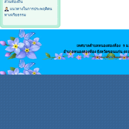
ส่วนท้องถิ่น
แนวทางในการประพฤติตน
ทางจริยธรรม
เทศบาลตำบลหนองสองห้อง
9 ม
อำเภอหนองสองห้อง จังหวัดขอนแก่น 4
https://www.faceboo
สล็อตเว็บตรง
เว็บปั้มไลค์