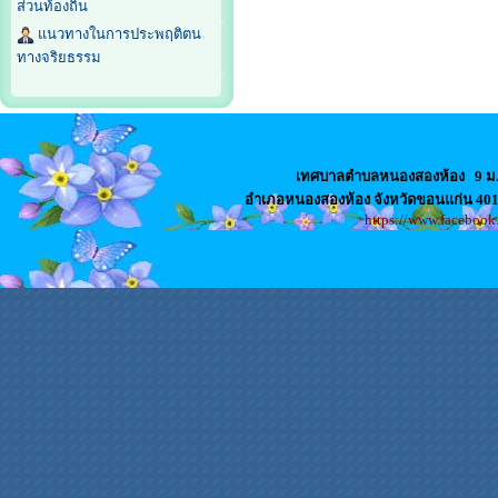
ส่วนท้องถิ่น
แนวทางในการประพฤติตน
ทางจริยธรรม
เทศบาลตำบลหนองสองห้อง
9 ม
อำเภอหนองสองห้อง จังหวัดขอนแก่น 4
https://www.faceboo
สล็อตเว็บตรง
เว็บปั้มไลค์