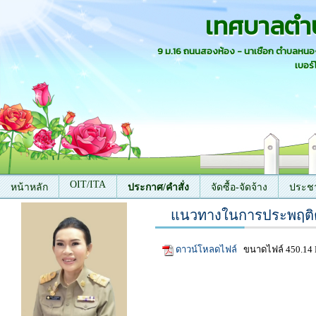
เทศบาลตำ
9 ม.16 ถนนสองห้อง - นาเชือก ตำบลหน
เบอร์
OIT/ITA
หน้าหลัก
ประกาศ/คำสั่ง
จัดซื้อ-จัดจ้าง
ประชา
แนวทางในการประพฤติ
ติดต่อเรา
ดาวน์โหลดไฟล์
ขนาดไฟล์ 450.14