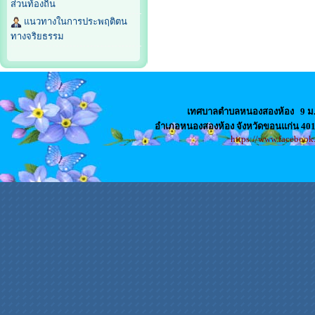
ส่วนท้องถิ่น
แนวทางในการประพฤติตน
ทางจริยธรรม
เทศบาลตำบลหนองสองห้อง
9 ม
อำเภอหนองสองห้อง จังหวัดขอนแก่น 4
https://www.faceboo
สล็อตเว็บตรง
เว็บปั้มไลค์