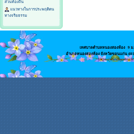
ส่วนท้องถิ่น
แนวทางในการประพฤติตน
ทางจริยธรรม
เทศบาลตำบลหนองสองห้อง
9 ม
อำเภอหนองสองห้อง จังหวัดขอนแก่น 4
https://www.faceboo
สล็อตเว็บตรง
เว็บปั้มไลค์