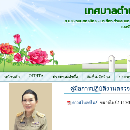
เทศบาลตำ
9 ม.16 ถนนสองห้อง - นาเชือก ตำบลหน
เบอร์
OIT/ITA
หน้าหลัก
ประกาศ/คำสั่ง
จัดซื้อ-จัดจ้าง
ประชา
คู่มือการปฏิบัติงานตร
ติดต่อเรา
ดาวน์โหลดไฟล์
ขนาดไฟล์ 5.14 M