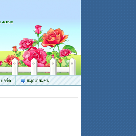
น 40190
บบอร์ด
สมุดเยี่ยมชม